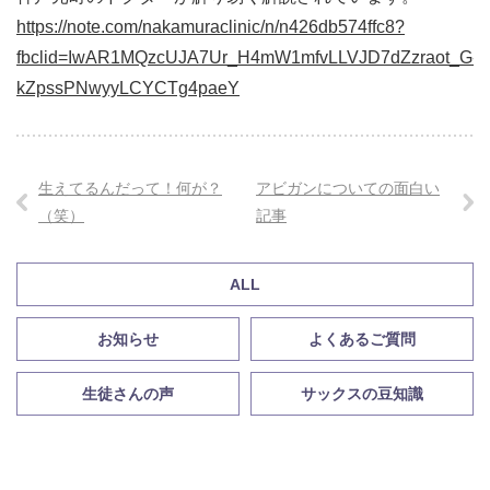
https://note.com/nakamuraclinic/n/n426db574ffc8?
fbclid=IwAR1MQzcUJA7Ur_H4mW1mfvLLVJD7dZzraot_G-
kZpssPNwyyLCYCTg4paeY
生えてるんだって！何が？
アビガンについての面白い
（笑）
記事
ALL
お知らせ
よくあるご質問
生徒さんの声
サックスの豆知識