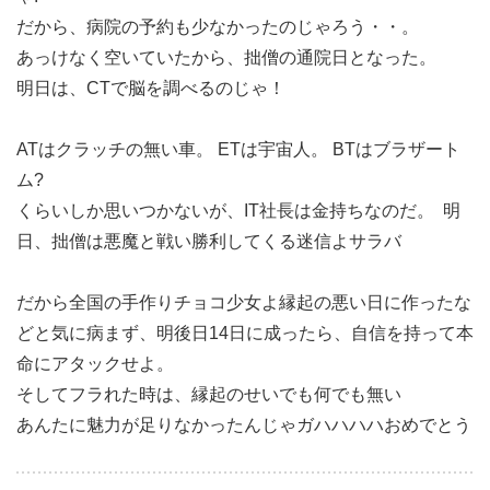
だから、病院の予約も少なかったのじゃろう・・。
あっけなく空いていたから、拙僧の通院日となった。
明日は、CTで脳を調べるのじゃ！
ATはクラッチの無い車。 ETは宇宙人。 BTはブラザート
ム?
くらいしか思いつかないが、IT社長は金持ちなのだ。 明
日、拙僧は悪魔と戦い勝利してくる
迷信よサラバ
だから全国の手作りチョコ少女よ
縁起の悪い日に作った
な
どと気に病まず、明後日14日に成ったら、自信を持って本
命にアタック
せよ。
そしてフラれた時は、縁起のせいでも何でも無い
あんたに魅力が足りなかったんじゃ
ガハハハハおめでとう