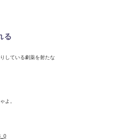
れる
りしている劇薬を射たな
ゃよ。
3_0